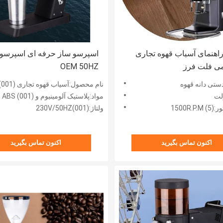
اهنمای آسیاب قهوه تجاری
اسپرسو ساز حرفه ای اسپرسو 
می فلت فرز
OEM 50HZ
ستی دانه قهوه
نام محصول:آسیاب قهوه تجاری (001)
مواد:پلاستیک آلومینیوم و ABS (001)
1500)
ولتاژ:230V/50HZ(001)
اکنون تماس بگیرید
اکنون تماس بگیرید