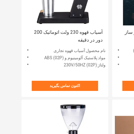
ساز
آسیاب قهوه 230 ولت اتوماتیک 200
دور در دقیقه
نام محصول:آسیاب قهوه تجاری
مواد:پلاستیک آلومینیوم و ABS (02P)
ولتاژ:230V/50HZ (02P)
اکنون تماس بگیرید