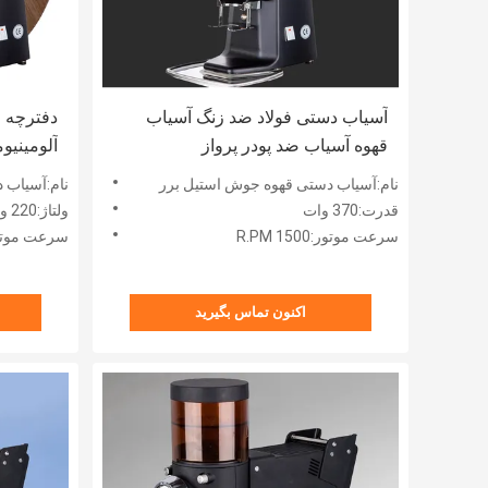
آسیاب دستی فولاد ضد زنگ آسیاب
دفترچه ر
قهوه آسیاب ضد پودر پرواز
آلومینیو
نام:آسیاب دستی قهوه جوش استیل برر
نام:آسیاب د
قدرت:370 وات
ولتاژ:220 ولت
سرعت موتور:1500 R.PM
سرعت موتور:R.P.M (5
اکنون تماس بگیرید