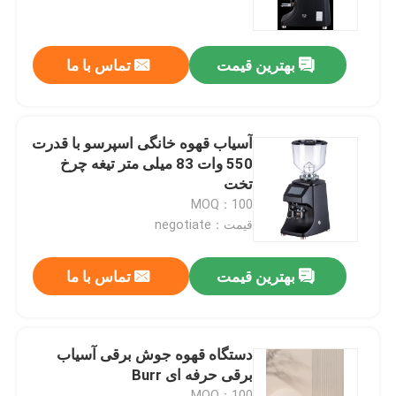
درباره ما
بهترین قیمت
تماس با ما
تور کارخانه
آسیاب قهوه خانگی اسپرسو با قدرت
کنترل کیفیت
550 وات 83 میلی متر تیغه چرخ
تخت
MOQ：100
با ما تماس بگیرید
قیمت：negotiate
موارد
بهترین قیمت
تماس با ما
آسیاب دانه قهوه
دستگاه قهوه جوش برقی آسیاب
برقی حرفه ای Burr
آسیاب قهوه Burr
MOQ：100