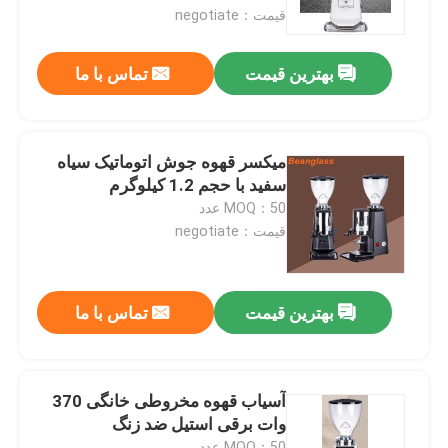
قیمت：negotiate
درباره ما
بهترین قیمت
تماس با ما
تور کارخانه
میکسر قهوه جوش اتوماتیک سیاه
کنترل کیفیت
سفید با حجم 1.2 کیلوگرم
MOQ：50 عدد
قیمت：negotiate
با ما تماس بگیرید
موارد
بهترین قیمت
تماس با ما
آسیاب دانه قهوه
آسیاب قهوه مخروطی خانگی 370
وات برقی استیل ضد زنگ
آسیاب قهوه Burr
MOQ：50 عدد