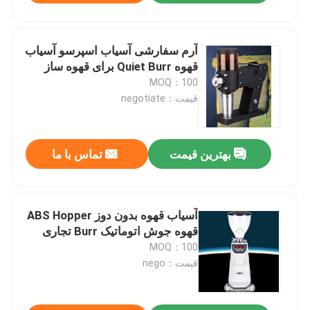
آرم سفارشی آسیاب اسپرسو آسیاب
قهوه Quiet Burr برای قهوه ساز
MOQ：100
قیمت：negotiate
بهترین قیمت
تماس با ما
آسیاب قهوه بدون دوز ABS Hopper
قهوه جوش اتوماتیک Burr تجاری
MOQ：100
قیمت：nego