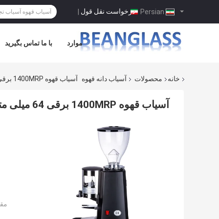
درخواست نقل قول
|
Persian
موارد
با ما تماس بگیرید
خانه
محصولات
آسیاب دانه قهوه
آسیاب قهوه 1400MRP برقی 64 میلی متری مسطح 370 واتی
آسیاب قهوه 1400MRP برقی 64 میلی متری مسطح 370 واتی
مقد