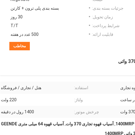
جزئیات بسته بندی:
بسته بندی پلی ترون + کارتن
زمان تحویل:
30 روز
شرایط پرداخت:
T/T
قابلیت ارائه:
500 عدد در هفته
مخاطب
ه تجاری
استفاده:
هتل / تجاری / فروشگاه
ولتاژ:
220 ولت
37 وات
چرخش موتور:
1400 رول در دقیقه
,
آسیاب قهوه تجاری 370 وات
,
آسیاب قهوه 64 میلی متری GEENDE