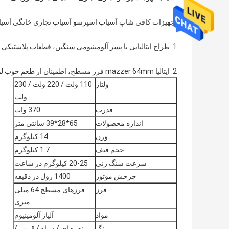
تجهیزات کافی شاپ آسیاب اسپرسو آسیاب تجاری خانگی آسیا
1. طراح ایتالیایی با پسر آلومینیومی سنگین، قطعات پلاستیکی درجه مواد غذایی.
2. ایتالیا mazzer 64mm فرز مسطح، اطمینان از طعم خوب لوبیا.
ولتاژ
110 ولت / 220 ولت / 230
ولت
قدرت
370 وات
اندازه محصولات
65*28*39 سانتی متر
وزن
14 کیلوگرم
حجم قیف
1.7 کیلوگرم
سرعت سنگ زنی
20-25 کیلوگرم در ساعت
چرخش موتور
1400 رول در دقیقه
فرز
فرزهای مسطح 64 میلی
متری
مواد
آلیاژ آلومینیوم
رنگ
نقره ای / سیاه / قرمز /