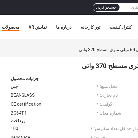
جستجو کردن
کنترل کیفیت
تور کارخانه
درباره ما
نمایش VR
محصولات
جزئیات محصول:
محل منبع:
چین
نام تجاری:
BEANGLASS
گواهی:
CE certification
شماره مدل:
BG64T1
پرداخت:
ار حداقل تعداد سفارش:
100
قیمت:
negotiate