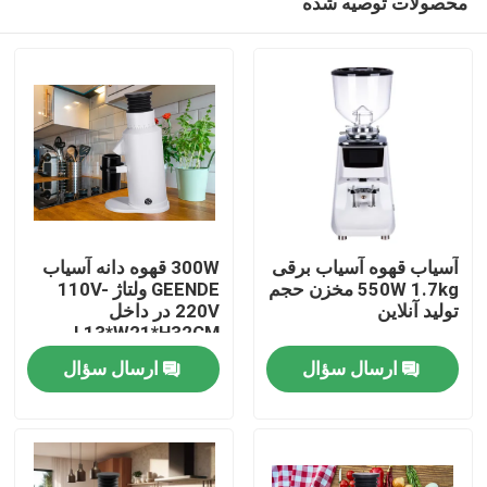
محصولات توصیه شده
آسیاب قهوه آسیاب برقی
300W قهوه دانه آسیاب
550W 1.7kg مخزن حجم
GEENDE ولتاژ 110V-
تولید آنلاین
220V در داخل
L13*W21*H32CM
صفحه اصلی
ارسال سؤال
ارسال سؤال
محصولات
نمایش VR