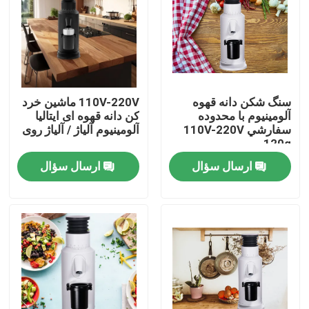
درباره ما
تور کارخانه
سنگ شکن دانه قهوه
110V-220V ماشین خرد
آلومينيوم با محدوده
کن دانه قهوه ای ایتالیا
کنترل کیفیت
سفارشي 110V-220V
آلومینیوم آلیاژ / آلیاژ روی
120g
ارسال سؤال
ارسال سؤال
با ما تماس بگیرید
موارد
آسیاب دانه قهوه
آسیاب قهوه Burr