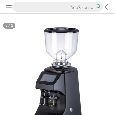
3
/
2