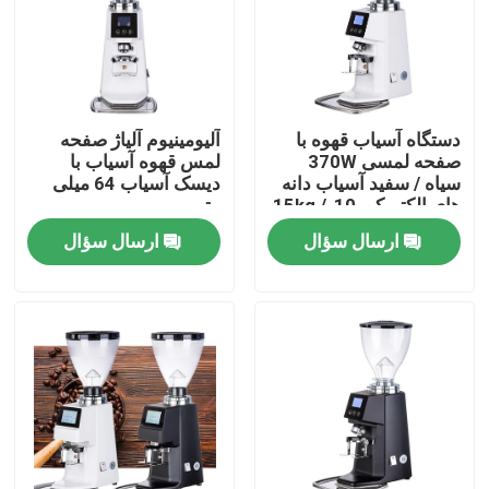
درباره ما
تور کارخانه
دستگاه آسیاب قهوه با
آلیومینیوم آلیاژ صفحه
صفحه لمسی 370W
لمس قهوه آسیاب با
سیاه / سفید آسیاب دانه
دیسک آسیاب 64 میلی
کنترل کیفیت
های الکتریکی 10-15kg /
متر
h سرعت آسیاب
ارسال سؤال
ارسال سؤال
با ما تماس بگیرید
موارد
آسیاب دانه قهوه
آسیاب قهوه Burr