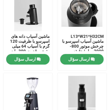
درباره ما
تور کارخانه
L13*W21*H32CM
ماشین آسیاب دانه های
ماشین آسیاب اسپرسو با
اسپرسو با ظرفیت 120
کنترل کیفیت
چرخش موتور 800-
گرم با آسیاب 64 میلی
2000 رول / دقیقه
متری و قدرت 300 وات
ارسال سؤال
ارسال سؤال
با ما تماس بگیرید
موارد
آسیاب دانه قهوه
آسیاب قهوه Burr