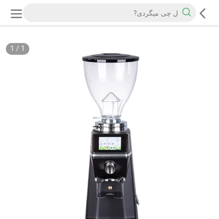
1
/
1