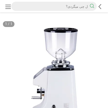
1
/
1