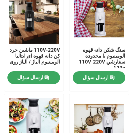
درباره ما
تور کارخانه
سنگ شکن دانه قهوه
110V-220V ماشین خرد
کنترل کیفیت
آلومينيوم با محدوده
کن دانه قهوه ای ایتالیا
سفارشي 110V-220V
آلومینیوم آلیاژ / آلیاژ روی
120g
با ما تماس بگیرید
ارسال سؤال
ارسال سؤال
موارد
آسیاب دانه قهوه
آسیاب قهوه Burr