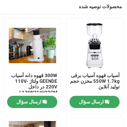
محصولات توصیه شده
آسیاب قهوه آسیاب برقی
300W قهوه دانه آسیاب
550W 1.7kg مخزن حجم
GEENDE ولتاژ 110V-
تولید آنلاین
220V در داخل
صفحه اصلی
L13*W21*H32CM
ارسال سؤال
ارسال سؤال
محصولات
نمایش VR