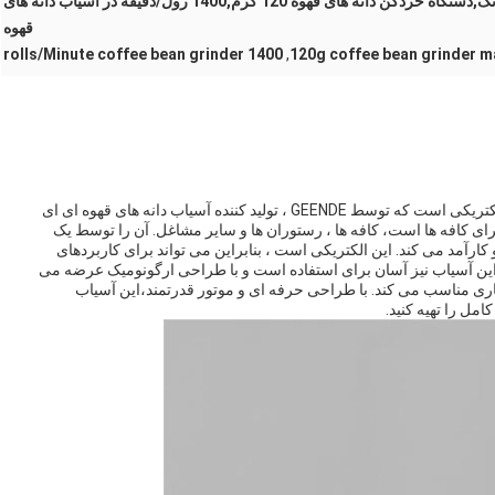
سنگ شکن دانه قهوه مرکب زنک,دستگاه خردکن دانه های قهوه 120 گرم,1400 رول/دقیقه در آسیاب دانه های
قهوه
1400 rolls/Minute coffee bean grinder
,
120g coffee bean grinder m
آسیاب دانه های قهوه ای Espresso یک آسیاب حرفه ای الکتریکی است که توسط GEENDE ، تولید کننده آسیاب دانه های قهوه ای ای
رای کافه ها است، کافه ها ، رستوران ها و سایر مشاغل. آن را توسط یک
تمند و کارآمد می کند. این الکتریکی است ، بنابراین می تواند برای کاربردهای
ین آسیاب نیز آسان برای استفاده است و با طراحی ارگونومیک عرضه می
استفاده تجاری مناسب می کند. با طراحی حرفه ای و موتور قدرتمند،این آسیاب
امل را تهیه کنید.