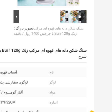
سنگ شکن دانه های قهوه ای مرکب
تصویر بزرگ :
زنک Burr 120g با چرخش 1400 رول / دقیقه
سنگ شکن دانه های قهوه ای مرکب زنک Burr 120g با چرخش 1400 رول / دقیقه
شرح
نام:
آسیاب قهوه
لوگو:
لوگوی سفارشی پذی
مواد:
آلیاژ آلومینیوم / 
اندازه:
21*H32CM