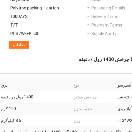
Polytron packing + carton
Packaging Details:
100DAYS
Delivery Time:
T/T
Payment Terms:
500 PCS /WEEK
Supply Ability:
مخاطب
 اسپرسو
نوع:
برق
رفته شد
چرخش موتور:
1400 رول در دقیقه
آلیاژ روی
حجم مخزن:
120 گرم
L13*W
وزن:
8.5 کیلوگرم