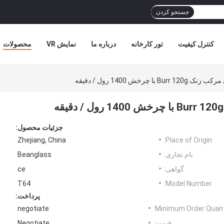
جستجو کردن
کنترل کیفیت
تور کارخانه
درباره ما
نمایش VR
محصولات
چرخش 1400 رول / دقیقه
جزئیات محصول:
Zhejiang, China
Place of Origin:
نام تجاری:
Beanglass
گواهی:
ce
T64
Model Number:
پرداخت:
negotiate
Minimum Order Quanti
قیمت:
Negotiate