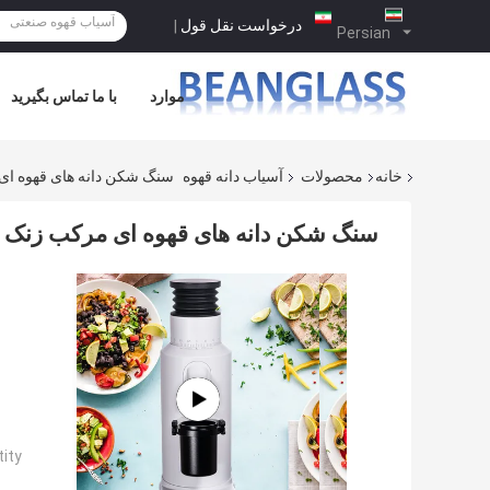
درخواست نقل قول
|
Persian
موارد
با ما تماس بگیرید
خانه
محصولات
آسیاب دانه قهوه
سنگ شکن دانه های قهوه ای مرکب زنک Burr 120g با 
سنگ شکن دانه های قهوه ای مرکب زنک Burr 120g با چرخش 1400 رول / دقیقه
ty: