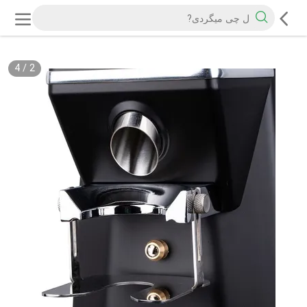
4
/
2