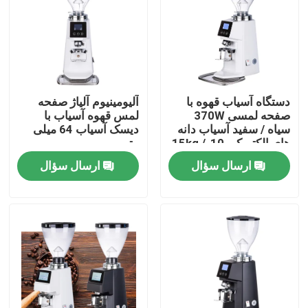
درباره ما
تور کارخانه
دستگاه آسیاب قهوه با
آلیومینیوم آلیاژ صفحه
صفحه لمسی 370W
لمس قهوه آسیاب با
کنترل کیفیت
سیاه / سفید آسیاب دانه
دیسک آسیاب 64 میلی
های الکتریکی 10-15kg /
متر
h سرعت آسیاب
ارسال سؤال
ارسال سؤال
با ما تماس بگیرید
موارد
آسیاب دانه قهوه
آسیاب قهوه Burr