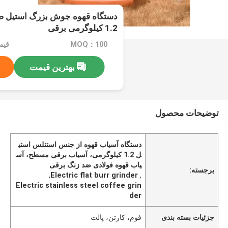
دستگاه قهوه جوش بزرگ استیل ض
1.2 کیلوگرمی برقی
MOQ：100
قیمت：e
بهترین قیمت
توضیحات محصول
دستگاه آسیاب قهوه از جنس استنلس استی
ل 1.2 کیلوگرمی، آسیاب برقی مسطح، آس
یاب قهوه فولادی ضد زنگ برقی
برجسته:
,
Electric flat burr grinder
,
Electric stainless steel coffee grin
der
جزئیات بسته بندی
فوم، کارتن، پالت