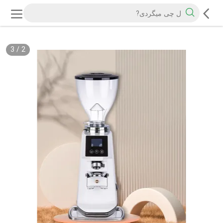
3
/
2