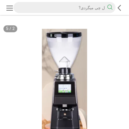
5
/
2