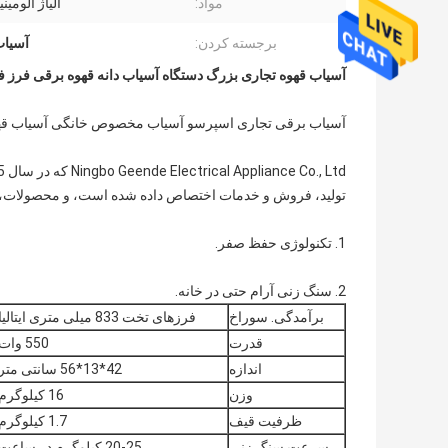
مواد:
آلیاژ آلومینیو
برجسته کردن:
آسیاب
آسیاب قهوه تجاری بزرگ دستگاه آسیاب دانه قهوه برقی فرز 
آسیاب برقی تجاری اسپرسو آسیاب مخصوص خانگی آسیاب قه
تولید، فروش و خدمات اختصاص داده شده است، و محصولات، تج
1. تکنولوژی حفظ صفر.
2. سنگ زنی آرام حتی در خانه.
برآمدگی. سوراخ
فرزهای تخت 833 میلی متری ایتالیا
قدرت
550 وات
اندازه
42*13*56 سانتی متر
وزن
16 کیلوگرم
ظرفیت قیف
1.7 کیلوگرم
سرعت سنگ زنی
20-25 کیلوگرم در ساعت