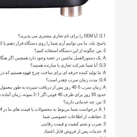
1.Q: آیا OEM را برای نام تجاری مشتری می پذیرید؟
پاسخ: بله، ما می توانیم آرم شما را روی دستگاه قرار دهیم یا کت
2. س: چگونه از این دستگاه استفاده کنیم؟
A: یک دستورالعمل ماشین در جعبه وجود دارد.همچنین اگر هنگام استفاده با مشکلی مواجه شدید، می توانیم به صورت آنلاین به شما کمک کنیم.
3.Q: آیا شما شرکت تجاری یا سازنده هستید؟
A: ما تولید کننده حرفه ای برای ساخت چرخ قهوه هستیم که در شهر نینگبو، استان ژجیانگ، چین واقع شده است.
4.Q: مدت زمان سرب چقدر است؟
A: زمان سرب 5-40 روز پس از دریافت سپرده به طور معمول است و زمان با توجه به مقدار است.به طور معمول، طول می کشد
حدود 30 روز برای ظرف 40 فوتی.اگر 1-2 نمونه، زمان آماده شدن کالا در عرض 3-7 روز است.
5. س: چه خدماتی دارید؟
A: 1. درخواست شما مربوط به محصولات یا قیمت های ما در 24 ساعت پاسخ داده می شود.
2. حفاظت از اطلاعات خصوصی شما.
3. ضرب و شتم کیفیت و قیمت رقابتی.
4. خدمات پس از فروش قابل اعتماد.