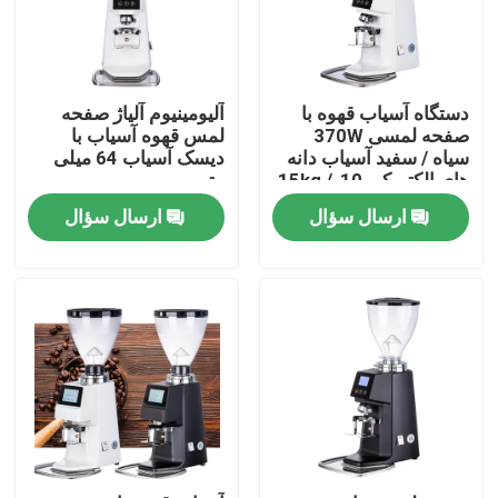
درباره ما
دستگاه آسیاب قهوه با
آلیومینیوم آلیاژ صفحه
تور کارخانه
صفحه لمسی 370W
لمس قهوه آسیاب با
سیاه / سفید آسیاب دانه
دیسک آسیاب 64 میلی
های الکتریکی 10-15kg /
متر
h سرعت آسیاب
کنترل کیفیت
ارسال سؤال
ارسال سؤال
با ما تماس بگیرید
موارد
آسیاب دانه قهوه
آسیاب قهوه Burr