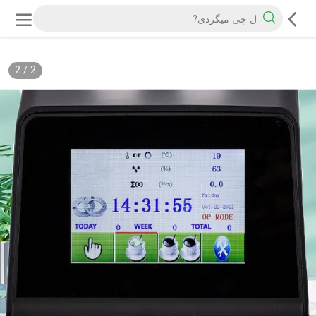
2
/
2