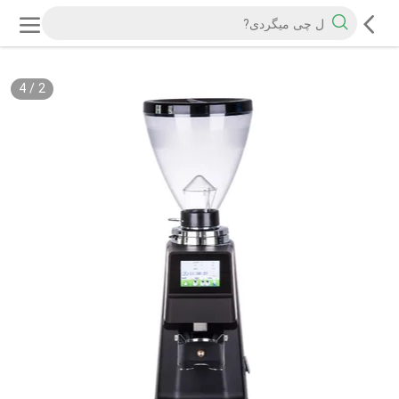
4
/
2