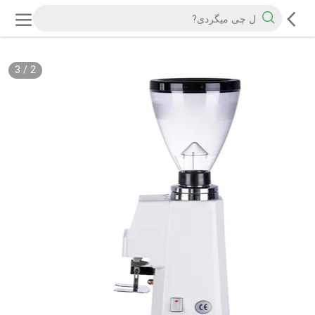
3
/
2